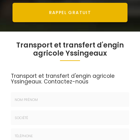
RAPPEL GRATUIT
Transport et transfert d'engin
agricole Yssingeaux
Transport et transfert d'engin agricole
Yssingeaux.
Contactez-nous
Nom
&
Prénom
Société
*
: