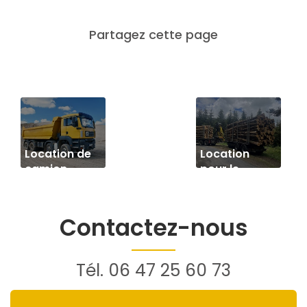
Transport de
préfabriqué
Location de
Location
sur un
camion
pour le
chantier à
benne avec
transport de
Saint-Etienne
chauffeur à
bois
Yssingeaux
Contactez-nous
Tél.
06 47 25 60 73