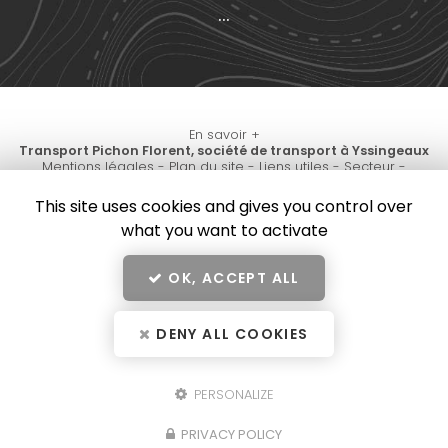
...
En savoir +
Transport Pichon Florent, société de transport à Yssingeaux
Mentions légales
-
Plan du site
-
Liens utiles
-
Secteur
-
Transport Pichon Florent
Cookies
This site uses cookies and gives you control over
Création et référencement de site Internet
what you want to activate
Demande de Devis
Fermer
Notre savoir-faire : Société de transport à Yssingeaux
OK, ACCEPT ALL
10
/10
Avis Transport Pichon Florent Yssingeaux de Charles
DENY ALL COOKIES
1 avis
Location de camion benne
Location pour le transport de bois
PERSONALIZE
Location de camion benne avec chauffeur à Yssingeaux
Travail de pros
Transport de préfabriqué sur un chantier à Saint-Etienne
PRIVACY POLICY
VÉRIFIÉ