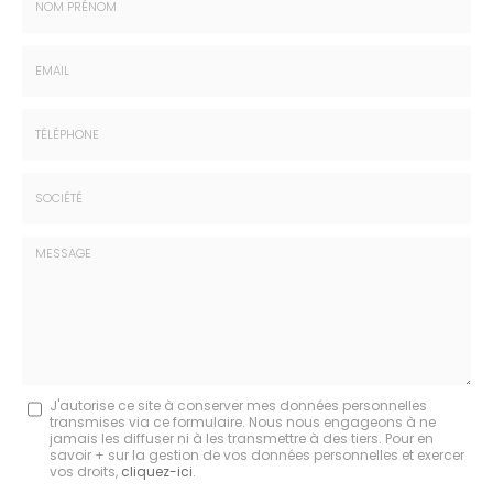
Nom
-
Prénom
Email
:
:
*
*
Tél.
:
*
Société
:
Message
J'autorise ce site à conserver mes données personnelles
transmises via ce formulaire. Nous nous engageons à ne
:
jamais les diffuser ni à les transmettre à des tiers. Pour en
savoir + sur la gestion de vos données personnelles et exercer
*
vos droits,
cliquez-ici
.