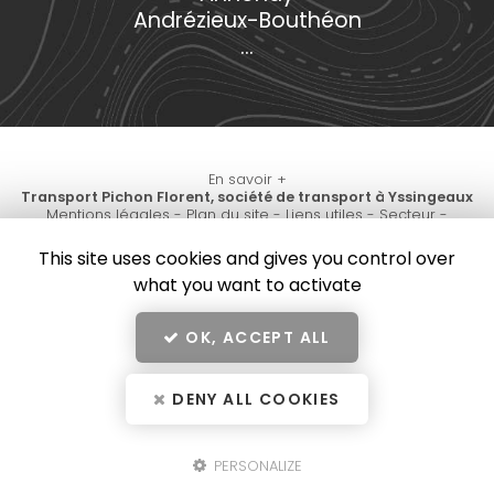
Andrézieux-Bouthéon
...
En savoir +
Transport Pichon Florent, société de transport à Yssingeaux
Mentions légales
-
Plan du site
-
Liens utiles
-
Secteur
-
Transport Pichon Florent
Cookies
This site uses cookies and gives you control over
Création et référencement de site Internet
what you want to activate
Demande de Devis
Fermer
Notre savoir-faire : Société de transport à Yssingeaux
OK, ACCEPT ALL
10
/10
Location de camion benne avec chauffeur à Yssingeaux
DENY ALL COOKIES
1 avis
Location pour le transport et le transfert d’engins
Avis Transport Pichon Florent Yssingeaux de Charles
PERSONALIZE
Transport de préfabriqué sur un chantier à Saint-Etienne