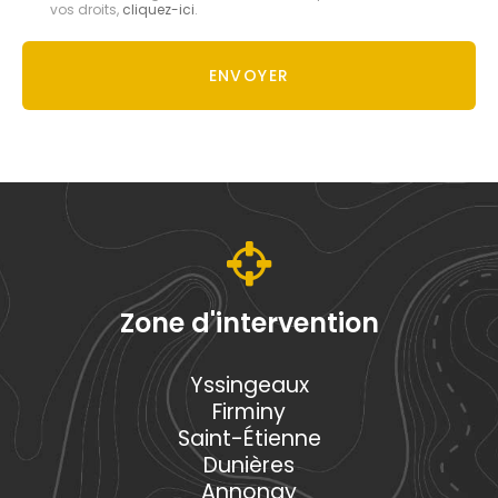
vos droits,
cliquez-ici
.
Acceptation
RGPD
ENVOYER
*
Zone d'intervention
Yssingeaux
Firminy
Saint-Étienne
Dunières
Annonay