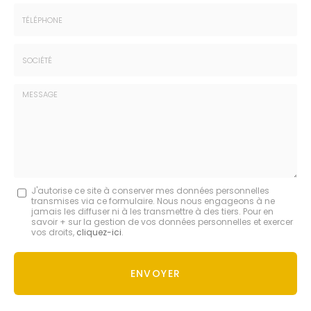
Prénom
Email
:
:
*
*
Tél.
:
*
Société
:
Message
J'autorise ce site à conserver mes données personnelles
transmises via ce formulaire. Nous nous engageons à ne
:
jamais les diffuser ni à les transmettre à des tiers. Pour en
savoir + sur la gestion de vos données personnelles et exercer
*
vos droits,
cliquez-ici
.
Acceptation
RGPD
ENVOYER
*